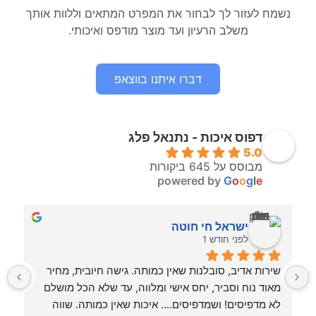
נשמח לעזור לך לבחור את המפרט המתאים וללוות אותך
משלב הרעיון ועד מוצר מודפס ואיכותי.
דברו איתנו בווצאפ
דפוס איכות - נתנאל פלג
5.0
מבוסס על 645 ביקורות
powered by
G
o
o
g
l
e
ישראל חי חוטה
לפני חודש 1
שירות אדיב, סובלנות שאין כמותה. גישה חיובית, מחיר 
מאוד נוח וסביר, יחס אישי ומלווה, עד שלא הכל מושלם 
ויד
לא מדפיסים! ושמדפיסים.... איכות שאין כמותה. שווה 