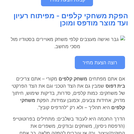
ישראל ואינם תלויים בנו. מומלץ לעיין ב
תקנון שירות
דואר שליחים
באתר דואר ישראל לצפייה מלאה
הפקת משחקי קלפים - מפיתוח רעיון
במדיניות המשלוחים, הזמנים וההגבלות החלות על
ועד מוצר מודפס ומוכן
השירות.
רוצה הצעת מחיר
אם אתם מפתחים
משחק קלפים
מקורי – אתם צריכים
בית דפוס
שמבין גם את הצד הטכני וגם את הצד הפרקטי
של משחקים: כמות קלפים, סדרות, בדיקות שימוש, חיתוך
מדויק, אחידות צבעים, וכמובן עמידות. הפקת
משחקי
קלפים
היא תהליך – ולא רק "להדפיס קובץ".
הדרך החכמה היא לעבוד בשלבים: מתחילים בפרוטוטייפ
(הדפסת ניסיון), משחקים ובודקים, משפרים את
החוקים/עיצוב, ורק אז עוברים להפקה מלאה. כך אתם