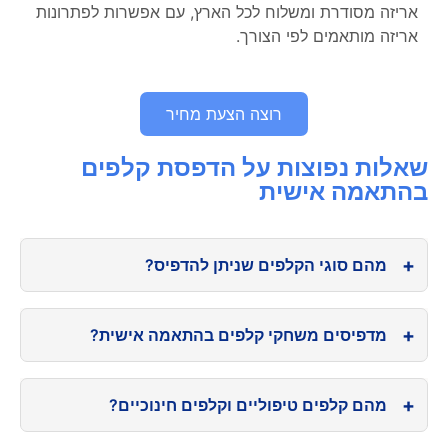
אריזה מסודרת ומשלוח לכל הארץ, עם אפשרות לפתרונות
אריזה מותאמים לפי הצורך.
רוצה הצעת מחיר
שאלות נפוצות על הדפסת קלפים
בהתאמה אישית
מהם סוגי הקלפים שניתן להדפיס?
בדפוס איכות ניתן להדפיס מגוון רחב של קלפים
מדפיסים משחקי קלפים בהתאמה אישית?
בהתאמה אישית מלאה: קלפים למשחקים,
קלפים
טיפוליים
, קלפים חינוכיים, קלפי הדרכה, קלפי
אנו מתמחים
בהדפסת משחקי קלפים
: משחקי זיכרון,
שאלות–תשובות, קלפים שיווקיים ועוד.
מהם קלפים טיפוליים וקלפים חינוכיים?
רביעיות, משחקי משפחה, משחקי למידה ומשחקי
ההדפסה מתאימה ליוצרים פרטיים, מטפלים, אנשי
מסיבה.
ניתן להפיק משחק קלפים מלא – כולל הקלפים