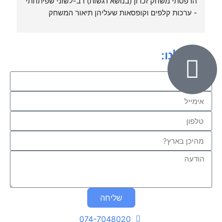
הדפסתי משחק זכרון (בנושא רגשות) רב-לשוני שפיתחתי 
- ערכות קלפים וקופסאות שעליהן תיאור המשחק 
והוראות. יצא מדהים, מעבר למצופה.
ב
ת
כיתבו לנו:
שליחה
074-7048020