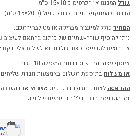
גודל
המגנט או הכרטיס כ 10×15 ס"מ.
הכרטיס המתקפל נפתח לגודל כפול (כ 20×15 ס"מ)
המחיר
כולל למינציה מבריקה או מט לבחירתכם.
ניתן להוסיף שורה-שתיים של כיתוב בהתאם לעיצוב 
אם רוצים להדפיס עיצוב שלכם, נא לשלוח אלינו קובץ PDF עם גלישה של 2 מ"מ מכל צ
איסוף עצמי מהדפוס ברחוב המסילה 18, נשר.
או משלוח
בתוספת תשלום באמצעות חברת שליחים עד
ההדפסה
לאחר התשלום בכרטיס אשראי
או
בהעברה ב
זמן ההדפסה בדרך כלל תוך יומיים שלושה.
ישר
לפני