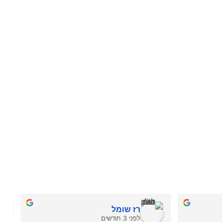
רז שומל
לפני 3 חודשים