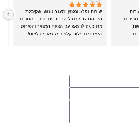
ממליצה מאד על דפוס איכות - שירות 
שירות נפלא ומצוין, מענה אנושי שקיבלתי 
סבירים.
מיד ממשה עם כל ההסברים ופירוט מסוכם 
הדפסתי משחק זכרון (בנושא רגשות) 
אח''כ גם לווצאפ עם הצעת המחיר והפירוט. 
רב-לשוני שפיתחתי - ערכות קלפים 
הזמנתי חבילות קלפים שיצאו מופלאות! 
בל
וקופסאות שעליהן תיאור המשחק והוראות. 
באיכות גבוה, יפות מאוד, היו מוכנות בזריזות 
ובעיקר בשירות מכבד, אישי ונוח.
תודה לכם. בהחלט אשוב!