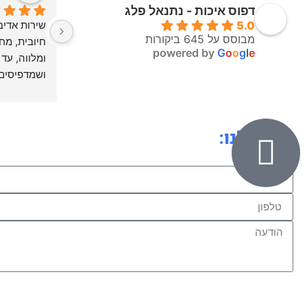
דפוס איכות - נתנאל פלג
5.0
מבוסס על 645 ביקורות
powered by
G
o
o
g
l
e
לעבוד ולהת
כיתבו לנו: