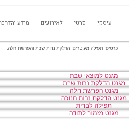
עיסקי
פרטי
לאירועים
מידע והדרכה
ת לחתונה
הזמנות לברית
קבלות
קופסת קלפים
ת לחינה
כרטיסי ברכה
חשבוניות מס
הדפסת קלפים
מגנט למוצאי שבת
ת לבר מצוה
מגנט מזכרת
קסי הנה"ח
 ספרי ילדים
מגנט הדלקת נרות שבת
המילון המרוקאי
חשבונית מס/קבלה
ת לבת מצוה
מזכרות לאירועים
מגנט הפרשת חלה
ת | קבלות | ועוד...
 קטנה | כריכה קשה
מגנט הדלקת נרות חנוכה
הדפסת ספרים
חשבונית עיסקה
תפילה לברית
מגנט מזמור לתודה
הזמנת עבודה
הדפסת ספרי ילדים