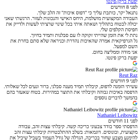
יפעת ברקן-פינטו
לפני 8 חודשים
נתנאל יקר, כותבת עליך כי ''דפוס איכות'' זה הלב שלך.
העבודה המקצועית מושלמת, היחס האישי והנכונות לעזור. הרגשתי שאני
יכולה לבטוח בתהליך ושאתה איתי בכל שינוי שרציתי לעשות ולדייק את
חפיסת הקלפים שלי.
נתת לי את הזמן שהייתי זקוקה לו עם סבלנות ותמיד בחיוך.
גל הגרפיקאית אמרה שהאיכות נהדרת וכניראה שלא סתם בחרת את
השם למפעל.
אני מודה וממליצה בחום.
יפעת ברקן פינטו.
Reut Raz
לפני 9 חודשים
עשיתי הזמנה לדפוס, קיבלתי תמיד מענה סבלני, ברור ונעים לכל שאלותי.
הדפסה באיכות גבוהה וקיבלתי את התוצר במהירות. בטוח שאעזר בהם
בהמשך לדברים נוספים
Nathaniel Leibowitz
לפני 11 חודשים
הדפסתי ספר בודד צבעוני כריכה קשה. קיבלתי עצות זהב, עבודה
מקצועית, ובונוסים. דוגמאות: בשלב ההתלבטויות קיבלתי עצות זהב
להימנע מצבע שחור בכריכה, הגדלה של גודל העמוד בשביל שיכיל את