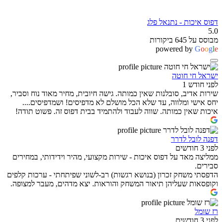
דפוס איכות - נתנאל פלג
5.0
מבוסס על 645 ביקורות
powered by
G
o
o
g
l
e
ישראל חי חוטה
לפני חודש 1
שירות אדיב, סובלנות שאין כמותה. גישה חיובית, מחיר מאוד נוח וסביר,
יחס אישי ומלווה, עד שלא הכל מושלם לא מדפיסים! ושמדפיסים....
איכות שאין כמותה. שווה לעבוד ולהתמיד בבית דפוס זה. פשוט תודה!
דפנה לובל לדרר
לפני 3 חודשים
ממליצה מאד על דפוס איכות - שירות מקצועי, מהיר וידידותי, במחירים
סבירים.
הדפסתי משחק זכרון (בנושא רגשות) רב-לשוני שפיתחתי - ערכות קלפים
וקופסאות שעליהן תיאור המשחק והוראות. יצא מדהים, מעבר למצופה.
רז שומל
לפני 3 חודשים