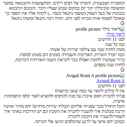
המסגרת הצבעונית, והסרה של דפים ריקים. המקצוענות התבטאה במוצר
המשובח שקיבלתי תוך יום במקום שבוע שעליו דובר. והבונוס התבטא
בנכונות של בעל העסק (ששמו נתנאל כשמי...) לקחת אליו את הספר כך
שאוכל לאסוף אותו מביתו לפני החג. תודה רבה נתנאל ומשה! נתנאל
ליאור מילר
לפני 11 חודשים
כמו כל שנה
מזמין לוחות שנה עם צילומי יצירות של אשתי.
וכמו תמיד השרות, האדיבות והעמידה בזמנים הם פשוט למופת.
ברור שנמשיך להזמין ואפילו כבר לקראת השנה האזרחית הקרובה,
לוחות שנה נוספים.
Avigail Romi A
לפני 11 חודשים
אין לי מילים לתאר עד כמה שאני מרוצה!!
פניתי לחברת דפוס איכות על מנת להדפיס ולהוציא לאור קלפי התפתחות
אישית.
והכל התחיל מכך שפניתי אליהם וקבלתי שירות מדהים! יחס מהיר ואישי!
הרבה סבלנות איך להעביר לחברה את הקובץ וגם יש הדרכות באתר איך
לשמור/להעביר את הקובץ לחברה.
וכמובן יחס אישי עד לרגע שהקלפים הגיעו אלי הביתה.