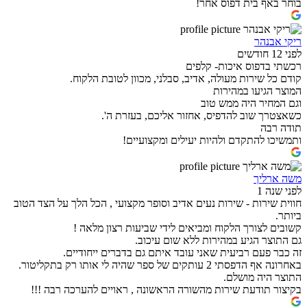
בוחר באף בית דפוס אחר!
ריקי אבנהר
לפני 12 חודשים
רכשתי בדפוס איכות- קלפים
קודם כל שירות מעולה, אדיב, סבלני, מכוון לטובת הלקוח.
המוצר הגיעו במהירות
וגם המחיר היה ממש טוב
כשאצטרך שוב להדפיס, אחזור אליכם, בעזרת ה'.
תודה רבה
ותמשיכו להתקדם ולהיות יעילים ומקצועיים!
משה ארליך
לפני שנה 1
חווית שירות - שירות נעים אדיב וסופר מקצועי , הכל הלך על הצד הטוב
ביותר.
קשובים לצורך הלקוח ומביאים לידי שביעות רצון מלאה !
גם התוצר הגיע במהירות ללא שום עיכוב.
זה כבר פעם רביעית שאני עובד איתם גם בדברים ייחודיים.
באחרונה אף הדפסתי 2 עותקים של ספר שהיה לי אותו רק בתקליטור.
התוצר היה מושלם.
בקיצור תודעת שירות מהשורה הראשונה , ראויים להערכה רבה !!!