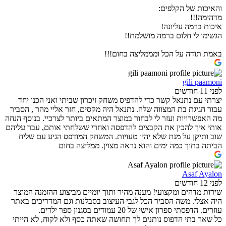
והאיכות של הקלפים:
מדהימה!!!
איכות ברמה עליונה!
הגשימו לי חלום ברמה מושלמת!!
באמת תודה על הכל ומממליצה בחום!!!
gili paamoni
לפני 11 חודשים
יצרתי עם נתנאל קשר כדי להדפיס משחק זיכרון שביתי ואני הכנו יחד
עבור חגיגת בת המצווה שלה. נתנאל היה מקסים, חזר אליי מהר , הסביר
מה האפשרויות ועזר לי לבחור במוצר המתאים ביותר לצרכיי. בנוסף הנחה
אותי איך להכין את הקבצים להדפסה ואחרי ששלחתי אותם, עבר עליהם
שוב ותיקן על מנת שלא יהיו טעויות. המשחק המודפס הגיע עם שליח
הביתה בתוך כמה ימים והוא נראה מצוין. ממליצה בחום
Asaf Ayalon
לפני 12 חודשים
שירות מדהים ומקצועי! מענה מהיר ותוך יומיים מביצוע ההזמנה המוצר
היה אצלי. משה הסביר הכל לגבי העיצוב בסבלנות וגם המדריכים באתר
עוזרים. הדפסתי ספרון אישי של 20 עמודים בסגנון ספר ילדים.
כל שאר בתי הדפוס נותנים לך תחושה שאתה כסף ולא לקוח, לא הייתי