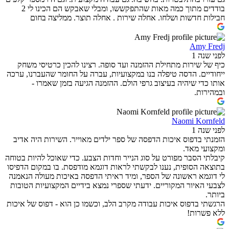
בודדים מתוך כמה מאות שהתפקששו, ומבלי שאבקש הם הכינו לי 2
חבילות חדשות ושלחו. אחלה שירות . אחלה תוצר. ממליצה בחום
Amy Fredj
לפני שנה 1
כיף של שירות מתחילת ההזמנה ועד סופה. רצינו להכין כרטיסי משחק
ייחודיים. הדסה טיפלה בנו במקצועיות, עברה על החומר שהעברנו, ערכה
אותו כדי שיהיה בעיצוב גרפי הולם. ההזמנה הגיעה בזמן שאמרו -
ובמהירות.
Naomi Kornfeld
לפני שנה 1
הזמנתי בדפוס איכות הדפסה של ספר ילדים מאוייר. השירות היה אדיב
ומקצועי מאד.
קיבלתי הסבר מפורט על סוג הנייר וחדות הצבע. כדי שאוכל להיות בטוחה
בתוצאה הסופית, נענו לבקשתי לראות דוגמא מודפסת. בו במקום הדפיסו
לי דוגמא ראשונה של הספר, ומיד ראיתי הדפסה באיכות מעולה הנאמנה
לצבעי האיור המקוריים. ידעתי שספרי נמצא בידיים המקצועיות הטובות
ביותר.
הרגשתי בדפוס איכות עבודה מקרב הלב, וכשמו כן הוא - דפוס של איכות
ללא פשרות!