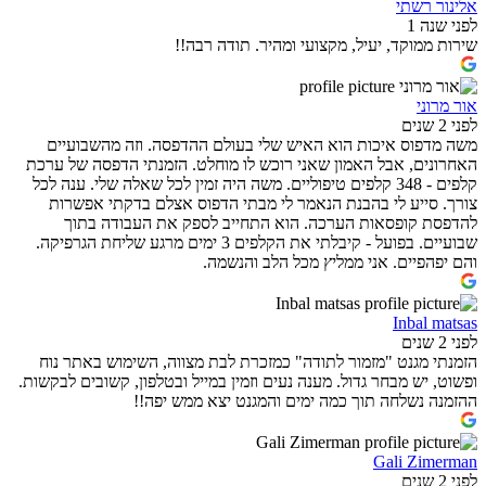
אלינור רשתי
לפני שנה 1
שירות ממוקד, יעיל, מקצועי ומהיר. תודה רבה!!
אור מרוני
לפני 2 שנים
משה מדפוס איכות הוא האיש שלי בעולם ההדפסה. וזה מהשבועיים
האחרונים, אבל האמון שאני רוכש לו מוחלט. הזמנתי הדפסה של ערכת
קלפים - 348 קלפים טיפוליים. משה היה זמין לכל שאלה שלי. ענה לכל
צורך. סייע לי בהבנת הנאמר לי מבתי הדפוס אצלם בדקתי אפשרות
להדפסת קופסאות הערכה. הוא התחייב לספק את העבודה בתוך
שבועיים. בפועל - קיבלתי את הקלפים 3 ימים מרגע שליחת הגרפיקה.
והם יפהפיים. אני ממליץ מכל הלב והנשמה.
Inbal matsas
לפני 2 שנים
הזמנתי מגנט "מזמור לתודה" כמזכרת לבת מצווה, השימוש באתר נוח
ופשוט, יש מבחר גדול. מענה נעים וזמין במייל ובטלפון, קשובים לבקשות.
ההזמנה נשלחה תוך כמה ימים והמגנט יצא ממש יפה!!
Gali Zimerman
לפני 2 שנים