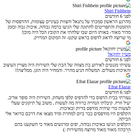
Shiri Fishbein
לפני 6 חודשים
מהרגע הראשון סמכתי על נתנאל והצוות בעיניים עצומות, ההדפסות של
ההזמנות והתפריטים לחתונה שלי הגיעו ברמה גבוהה, איכות גבוה ובזמן
מהיר מאוד- באותו היום שבו שלחתי את הקובץ הכל היה מוכן!
מי שרוצה לדאוג לדפוס בראש שקט- זה המקום המדויק.
מעיין יחזקאל
לפני 6 חודשים
עשיתי מגנטים לאירוע בת מצווה של הבת שלי השירות היה מצויין העיצוב
והאיכות מעולים. המשלוח הגיע מהרר. והמחיר היה הוגן. ממליצה!!
Efrat Elazar
לפני 6 חודשים
נעזרתי בבית הדפוס כדי להדפיס קלפי משחק. השירות היה סופר אדיב,
יעיל וזריז. קיבלתי הנחייה ברורה מה לעשות , משוב על תיקונים שעלי
לעשות כדי שיהיה מודפס בדיוק ובאיכות.
הקלפים היו מודפסים כבר ביום למחרת ומיד מצאו את דרכם בדואר אלי
הביתה.
הקלפים הגיעו באיכות גבוהה, יפים ומרגשים מאוד כי השקענו בהם
הרבה!! מאוד מאוד מרוצה מהשירות :)