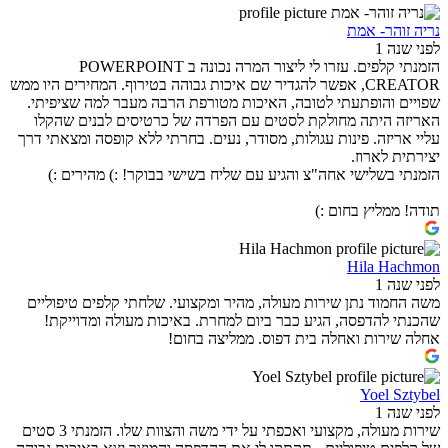
נריה זוהר- אמת
לפני שנה 1
הזמנתי קלפים. עזרו לי ליצור המרה נכונה ב POWERPOINT
CREATOR, אפשר להגדיר שם איכות גבוהה בטירוף. המחירים היו ממש
שפויים והופתעתי לטובה, האיכות מטורפת הרבה מעבר למה שציפיתי.
האריזה היתה מחולקת לסטים עם הפרדה של כרטיסים לבנים שהקלו
עליי אריזה. פינות עגולות, מסודר, נעים. בחרתי ללא קופסה ומצאתי דרך
יצירתית לארוז.
הזמנתי בשלישי אחה"צ והגיע עם שליח בשישי בבוקר! :) מהירים :)
תודה! ממליץ בחום :)
Hila Hachmon
לפני שנה 1
משה החמוד נתן שירות מעולה, מהיר ומקצועי. שלחתי קלפים טיפוליים
שהכנתי להדפסה, הגיע כבר ביום למחרת. באיכות מעולה ומדוייקת!
אחלה שירות ואחלה בית דפוס. ממליצה בחום!
Yoel Sztybel
לפני שנה 1
שירות מעולה, מקצועי ואכפתי על ידי משה והצוות שלו. הזמנתי 3 סטים