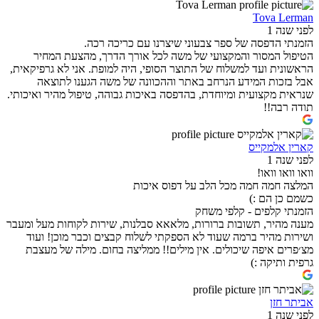
Tova Lerman
לפני שנה 1
הזמנתי הדפסה של ספר צבעוני שיצרנו עם כריכה רכה.
הטיפול המסור והמקצועי של משה לכל אורך הדרך, מהצעת המחיר
הראשונית ועד למשלוח של התוצר הסופי, היה למופת. אני לא גרפיקאית,
אבל בזכות המידע הנרחב באתר וההכוונה של משה הגענו לתוצאה
שנראית מקצועית ומיוחדת, בהדפסה באיכות גבוהה, טיפול מהיר ואיכותי.
תודה רבה!!
קארין אלמקייס
לפני שנה 1
וואו וואו וואו!
המלצה חמה חמה מכל הלב על דפוס איכות
כשמם כן הם :)
הזמנתי קלפים - קלפי משחק
מענה מהיר, תשובות ברורות, מלאאא סבלנות, שירות לקוחות מעל ומעבר
ושירות מהיר ברמה שעוד לא הספקתי לשלוח קבצים וכבר מוכן! ועוד
מצ׳פרים איפה שיכולים. אין מילים!! ממליצה בחום. מילה של מעצבת
גרפית ותיקה :)
אביתר חזן
לפני שנה 1