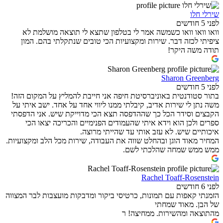
שירלי חלו
לפני 5 חודשים
וואו וואו וואו כשמשה אמר לי בטלפון שתצא לי תוצאה מושלמת לא
ציפיתי לכזה דבר. שירות ומקצועיות הכי טובים שנתקלתי בהם. המון
תודה משה היקר!
Sharon Greenberg
לפני 5 חודשים
בתור סטודנטית באוניברסיטת חיפה אני חייבת להמליץ על המקום הזה!
משה נתן לי שירות אדיב, קיבלתי ממנו ליווי אחד על אחד. ישב איתי על
הקבצים וסידר הכל כך שההדפסה תצא הכי מדוייקת שיש. אני הדפסתי
ספרים ולכן הוא וידא איתי שהעמודים הפנימיים והכריכה יצאו הכי
איכותיים שיש. לא עזב אותי עד שהייתי מרוצה.
המחיר מאוד הוגן ובהחלט שווה את העבודה, שירות מכל הלב ומקצועיות.
ממש ממש שמחה שהלכתי לשם.
Rachel Toaff-Rosenstein
לפני 6 חודשים
הזמנתי קאפות עם תמונות, כרטיסי ביקור ומדבקות מועצבות לבר המצווה
של הבן. מאוד שמחתי
מהתוצאה ומהשירות. ממחיצה! ר