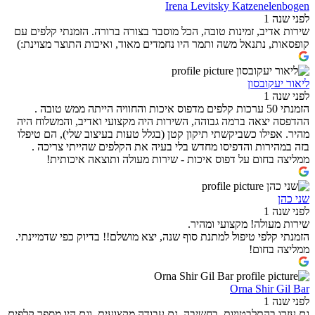
Irena Levitsky Katzenelenbogen
לפני שנה 1
שירות אדיב, זמינות טובה, הכל מוסבר בצורה ברורה. הזמנתי קלפים עם
קופסאות, נתנאל משה ותמר היו נחמדים מאוד, ואיכות התוצר מצוינת:)
ליאור יעקובסון
לפני שנה 1
הזמנתי 50 ערכות קלפים מדפוס איכות והחוויה הייתה ממש טובה .
ההדפסה יצאה ברמה גבוהה, השירות היה מקצועי ואדיב, והמשלוח היה
מהיר. אפילו כשביקשתי תיקון קטן (בגלל טעות בעיצוב שלי), הם טיפלו
בזה במהירות והדפיסו מחדש בלי בעיה את הקלפים שהייתי צריכה .
ממליצה בחום על דפוס איכות - שירות מעולה ותוצאה איכותית!
שני כהן
לפני שנה 1
שירות מעולה! מקצועי ומהיר.
הזמנתי קלפי טיפול למתנת סוף שנה, יצא מושלם!! בדיוק כפי שדמיינתי.
ממליצה בחום!
Orna Shir Gil Bar
לפני שנה 1
גם עזרו בהתלבטויות. בחשיבה. גם עבודה מקצועית. וגם היו מספר קלפים