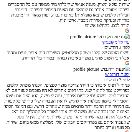
שירות נפלא ומצוין, מענה אנושי שקיבלתי מיד ממשה עם כל ההסברים
ופירוט מסוכם אח''כ גם לווצאפ עם הצעת המחיר והפירוט. הזמנתי
חבילות קלפים שיצאו מופלאות! באיכות גבוה, יפות מאוד, היו מוכנות
בזריזות ובעיקר בשירות מכבד, אישי ונוח.
תודה לכם. בהחלט אשוב!
עדיאל מקובסקי
לפני 3 חודשים
עשינו הזמנה של קלפי משחק מפלסטיק. השירות היה אדיב, נעים ומהיר.
אבל הכי חשוב שהגיע מוצר באיכות גבוהה ובמחיר בלי תחרות.
יפעת דורנבוש
לפני 3 חודשים
פניתי ל'דפוס איכותי כי הייתי צריכה מוצר ספציפי. הכנתי משחק קלפים
כפרוייקט גמר לתואר שני. בתי דפוס אחרים לא היו מוכנים לעזור וגם לא
הסבירו למה. כשהגעתי ל'דפוס איכותי, ענה לי משה, הוא הציג את עצמו
והסביר לי בהמון סבלנות איך להגיש לו את העבודה שלי כדי שיוכל לעזור.
גם המחיר היה הרבה יותר מתאים ממה שאחרים דרשו. וגם המוצר הסופי
באיכות הכי גבוהה שיש. משה ליווה אותי לאורך כל התהליך וגם דאג
שאקבל את זה כמה שיותר מהר. פשוט שירות מדהים. אין לי ספק
שאעבוד איתם גם בפרוייקטים הבאים שלי. ממליצה ממש בחום. שירות
מקצועי ואדיב ביותר.