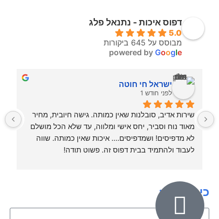
דפוס איכות - נתנאל פלג
5.0
מבוסס על 645 ביקורות
powered by
G
o
o
g
l
e
ישראל חי חוטה
לפני חודש 1
שירות אדיב, סובלנות שאין כמותה. גישה חיובית, מחיר 
מאוד נוח וסביר, יחס אישי ומלווה, עד שלא הכל מושלם 
ויד
לא מדפיסים! ושמדפיסים.... איכות שאין כמותה. שווה 
לעבוד ולהתמיד בבית דפוס זה. פשוט תודה!
וה
כיתבו לנו: