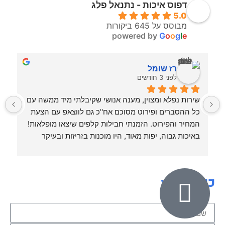
דפוס איכות - נתנאל פלג
5.0
מבוסס על 645 ביקורות
powered by
G
o
o
g
l
e
רז שומל
לפני 3 חודשים
שירות נפלא ומצוין, מענה אנושי שקיבלתי מיד ממשה עם 
כל ההסברים ופירוט מסוכם אח''כ גם לווצאפ עם הצעת 
המחיר והפירוט. הזמנתי חבילות קלפים שיצאו מופלאות! 
גב
באיכות גבוה, יפות מאוד, היו מוכנות בזריזות ובעיקר 
בשירות מכבד, אישי ונוח.
תודה לכם. בהחלט אשוב!
כיתבו לנו: