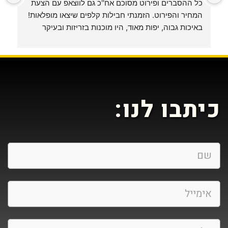
כל ההסברים ופירוט מסוכם אח''כ גם לווצאפ עם הצעת 
המחיר והפירוט. הזמנתי חבילות קלפים שיצאו מופלאות! 
ג
באיכות גבוה, יפות מאוד, היו מוכנות בזריזות ובעיקר 
בשירות מכבד, אישי ונוח.תודה לכם. בהחלט אשוב!
כיתבו לנו: