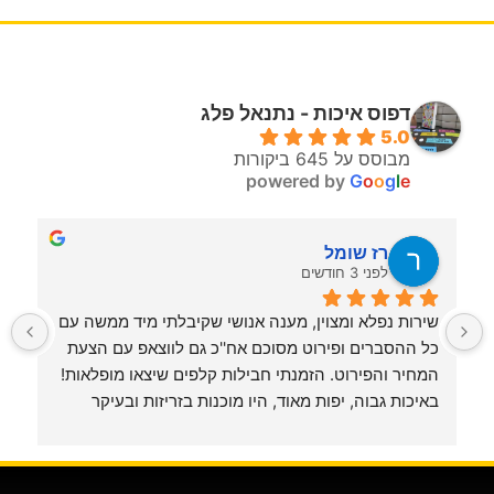
דפוס איכות - נתנאל פלג
5.0
מבוסס על 645 ביקורות
powered by
G
o
o
g
l
e
רז שומל
לפני 3 חודשים
שירות נפלא ומצוין, מענה אנושי שקיבלתי מיד ממשה עם 
כל ההסברים ופירוט מסוכם אח''כ גם לווצאפ עם הצעת 
המחיר והפירוט. הזמנתי חבילות קלפים שיצאו מופלאות! 
ג
באיכות גבוה, יפות מאוד, היו מוכנות בזריזות ובעיקר 
בשירות מכבד, אישי ונוח.תודה לכם. בהחלט אשוב!