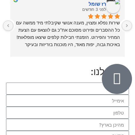
רז שומל
לפני 3 חודשים
שירות נפלא ומצוין, מענה אנושי שקיבלתי מיד ממשה עם 
כל ההסברים ופירוט מסוכם אח''כ גם לווצאפ עם הצעת 
הדפסתי משחק זכרון (בנושא רגשות) רב-לשוני שפיתחתי 
המחיר והפירוט. הזמנתי חבילות קלפים שיצאו מופלאות! 
ג
באיכות גבוה, יפות מאוד, היו מוכנות בזריזות ובעיקר 
בשירות מכבד, אישי ונוח.
תודה לכם. בהחלט אשוב!
כיתבו לנו: