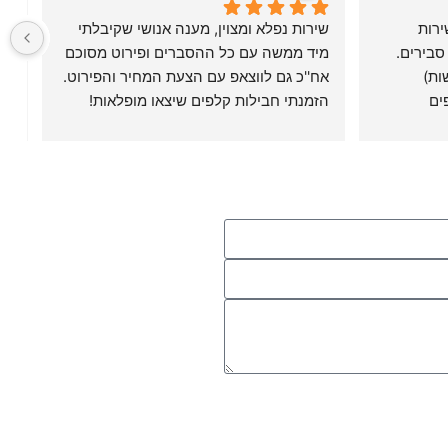
ממליצה מאד על דפוס איכות - שירות 
שירות נפלא ומצוין, מענה אנושי שקיבלתי 
סבירים.
מיד ממשה עם כל ההסברים ופירוט מסוכם 
הדפסתי משחק זכרון (בנושא רגשות) 
אח''כ גם לווצאפ עם הצעת המחיר והפירוט. 
רב-לשוני שפיתחתי - ערכות קלפים 
הזמנתי חבילות קלפים שיצאו מופלאות! 
בל
וקופסאות שעליהן תיאור המשחק והוראות. 
באיכות גבוה, יפות מאוד, היו מוכנות בזריזות 
ובעיקר בשירות מכבד, אישי ונוח.
תודה לכם. בהחלט אשוב!