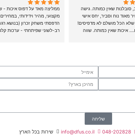
שירות אדיב, סובלנות שאין כמותה. גישה 
חיובית, מחיר מאוד נוח וסביר, יחס אישי 
מקצועי, מהיר וידידותי, במחירים 
ומלווה, עד שלא הכל מושלם לא מדפיסים! 
ושמדפיסים.... איכות שאין כמותה. שווה 
מיד בבית דפוס זה. פשוט תודה!
יצא מדהים, מעבר למצופה.
שליחה
048-202828
info@dfus.co.il
שירות בכל הארץ