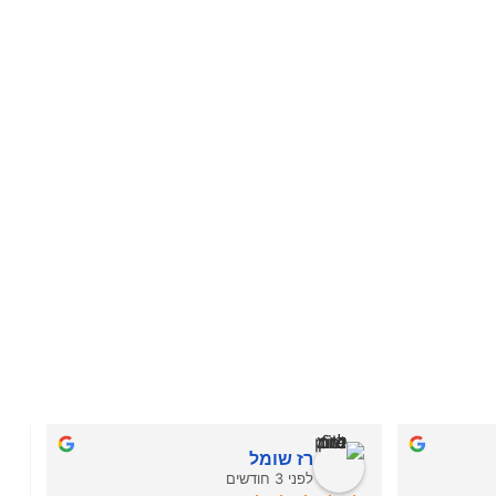
רז שומל
לפני 3 חודשים