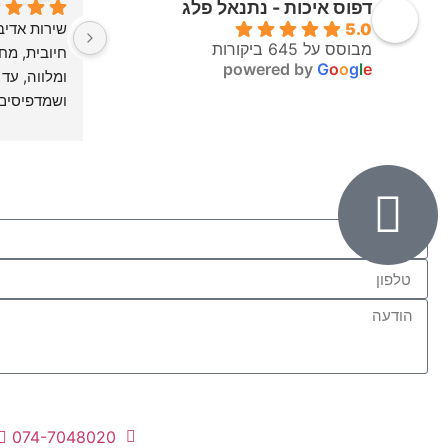
דפוס איכות - נתנאל פלג
5.0
מבוסס על 645 ביקורות
powered by
G
o
o
g
l
e
לעבוד ולהת
כיתבו לנו:
074-7048020